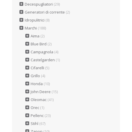
Decespugliatori
(29)
Generatori di corrente
(2)
Idropulitrici
(8)
Marchi
(188)
Aima
(2)
Blue Bird
(2)
Campagnola
(4)
Castelgarden
(1)
Cifarelli
(5)
Grillo
(4)
Honda
(10)
John Deere
(15)
Oleomac
(41)
Orec
(1)
Pellenc
(23)
Stihl
(67)
Zanon
(10)