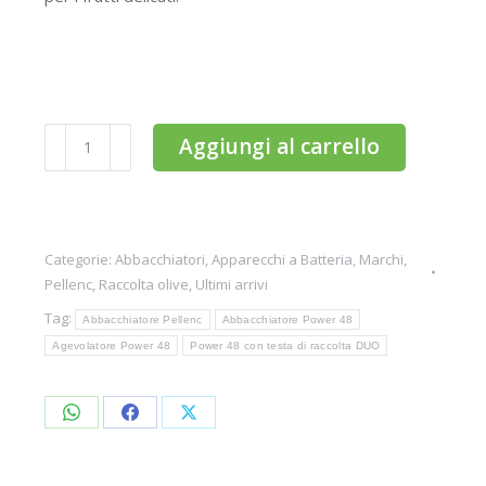
Abbacchiatore
Aggiungi al carrello
Pellenc
Power
48
T
Categorie:
Abbacchiatori
,
Apparecchi a Batteria
,
Marchi
,
220-
Pellenc
,
Raccolta olive
,
Ultimi arrivi
300
Tag:
Abbacchiatore Pellenc
Abbacchiatore Power 48
asta
Agevolatore Power 48
Power 48 con testa di raccolta DUO
telescopica
testa
Share
Share
Share
Duo
on
on
on
quantità