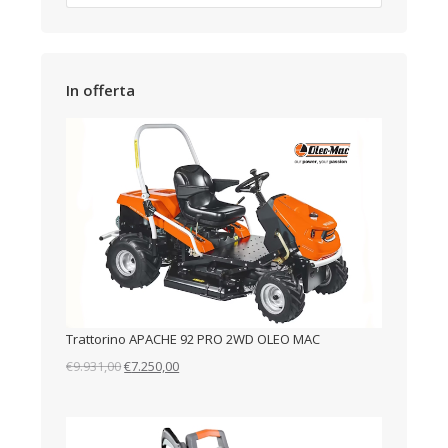
In offerta
Trattorino APACHE 92 PRO 2WD OLEO MAC
Il
Il
€
9.931,00
€
7.250,00
prezzo
prezzo
originale
attuale
era:
è: