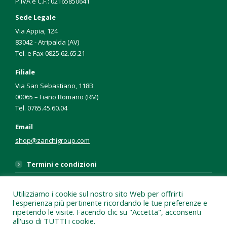
P.IVA e C.F.: 02165850641
Sede Legale
Via Appia, 124
83042 - Atripalda (AV)
Tel. e Fax 0825.62.65.21
Filiale
Via San Sebastiano, 118B
00065 – Fiano Romano (RM)
Tel. 0765.45.60.04
Email
shop@zanchigroup.com
Termini e condizioni
Privacy Policy
Utilizziamo i cookie sul nostro sito Web per offrirti
Cookie Policy
l'esperienza più pertinente ricordando le tue preferenze e
ripetendo le visite. Facendo clic su "Accetta", acconsenti
Contatti
all'uso di TUTTI i cookie.