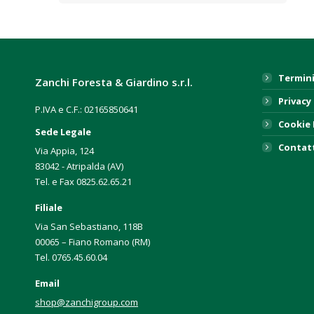
era:
è:
€393,00.
€300,00.
Termini
Zanchi Foresta & Giardino s.r.l.
Privacy 
P.IVA e C.F.: 02165850641
Cookie 
Sede Legale
Contat
Via Appia, 124
83042 - Atripalda (AV)
Tel. e Fax 0825.62.65.21
Filiale
Via San Sebastiano, 118B
00065 – Fiano Romano (RM)
Tel. 0765.45.60.04
Email
shop@zanchigroup.com