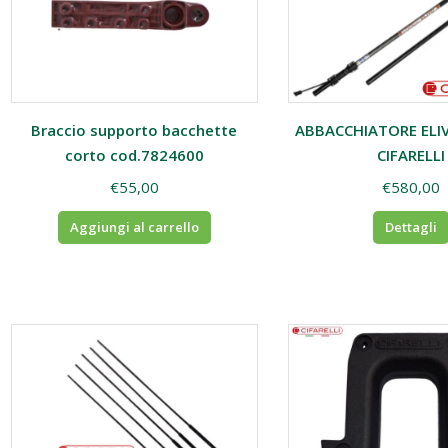
Braccio supporto bacchette
ABBACCHIATORE ELI
corto cod.7824600
CIFARELLI
€
55,00
€
580,00
Aggiungi al carrello
Dettagli