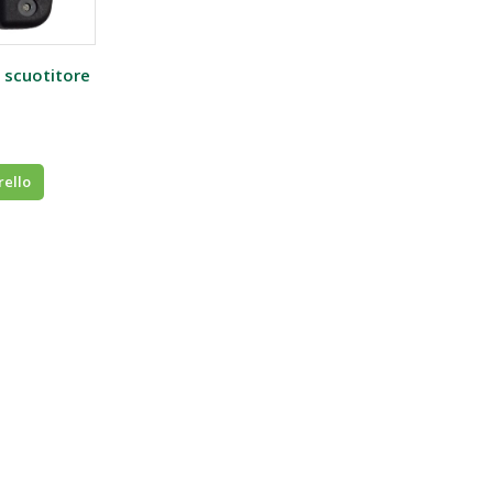
 scuotitore
rello