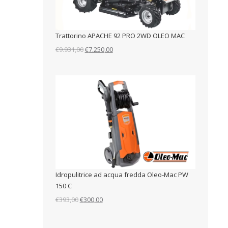
Trattorino APACHE 92 PRO 2WD OLEO MAC
Il
Il
€
9.931,00
€
7.250,00
prezzo
prezzo
originale
attuale
era:
è:
€9.931,00.
€7.250,00.
Idropulitrice ad acqua fredda Oleo-Mac PW
150 C
Il
Il
€
393,00
€
300,00
prezzo
prezzo
originale
attuale