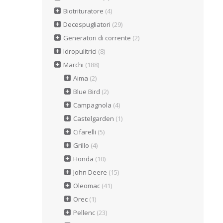
Biotrituratore
(4)
Decespugliatori
(29)
Generatori di corrente
(2)
Idropulitrici
(8)
Marchi
(188)
Aima
(2)
Blue Bird
(2)
Campagnola
(4)
Castelgarden
(1)
Cifarelli
(5)
Grillo
(4)
Honda
(10)
John Deere
(15)
Oleomac
(41)
Orec
(1)
Pellenc
(23)