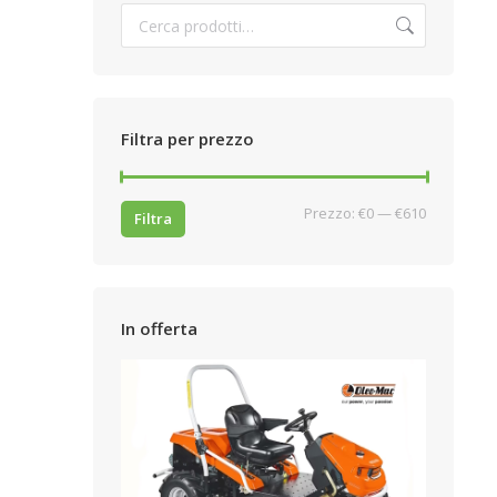
Filtra per prezzo
Prezzo
Prezzo
Prezzo:
€0
—
€610
Filtra
Min
Max
In offerta