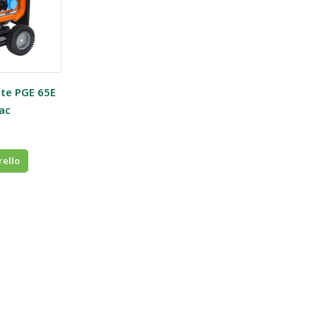
nte PGE 65E
ac
rello