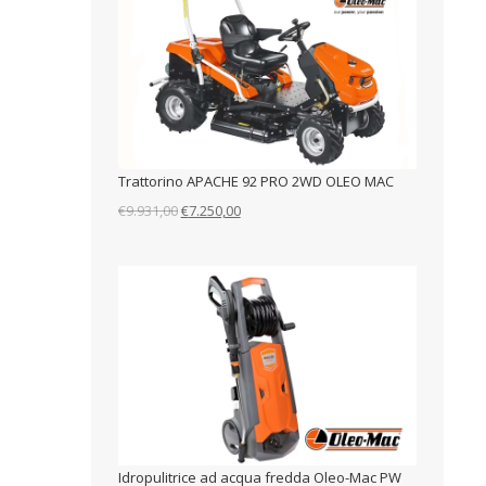
Trattorino APACHE 92 PRO 2WD OLEO MAC
Il
Il
€
9.931,00
€
7.250,00
prezzo
prezzo
originale
attuale
era:
è:
€9.931,00.
€7.250,00.
Idropulitrice ad acqua fredda Oleo-Mac PW