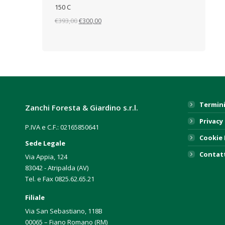
150 C
Il
Il
€
393,00
€
300,00
prezzo
prezzo
originale
attuale
era:
è:
€393,00.
€300,00.
Termini
Zanchi Foresta & Giardino s.r.l.
Privacy 
P.IVA e C.F.: 02165850641
Cookie 
Sede Legale
Contat
Via Appia, 124
83042 - Atripalda (AV)
Tel. e Fax 0825.62.65.21
Filiale
Via San Sebastiano, 118B
00065 – Fiano Romano (RM)