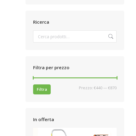
Ricerca
Filtra per prezzo
Prezzo
Prezzo
Prezzo:
€440
—
€870
Filtra
Min
Max
In offerta